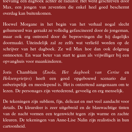
toevallig een dagboek achter de radiator. Het werd geschreven door
Max, een jongen van zeventien die enkel heel goed beschermt
overdag kan buitenkomen.
Hoewel Morgane in het begin van het verhaal nogal slecht
gehumeurd was geraakt ze volledig gefascineerd door de jongeman,
maar ook erg ontroerd door de beproevingen die hij dagelijks
doormaakt. Uiteindelijk zal ze zelfs wat verliefd worden op de
schrijver van het dagboek. Ze wil Max hoe dan ook dolgraag
ontmoeten. En waar beter van start te gaan als vrijwilliger bij een
opvanghuis voor maankinderen.
Joris Chamblain (
Enola, Het dagboek van Cerise
en
Heksengrietjes
) heeft een goed opgebouwd scenario dat
onberispelijk en meeslepend is. Het is ontzettend aangenaam om te
lezen. De personages zijn vertederend, gevoelig en erg menselijk.
De tekeningen zijn subliem, fijn, delicaat en met veel aandacht voor
details. De kleursfeer is zeer uitgebreid en de blauwachtige tinten
van de nacht vormen een tegenwicht tegen
zijn warme en zachte
kleuren. De tekeningen van Anne-Lise Nalin zijn realistisch in hun
cartoonheid.