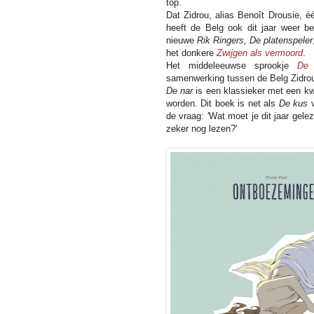
top.
Dat Zidrou, alias Benoît Drousie, é
heeft de Belg ook dit jaar weer b
nieuwe
Rik Ringers, De platenspeler
het donkere
Zwijgen als vermoord
.
Het middeleeuwse sprookje
De 
samenwerking tussen de Belg Zidrou
De nar
is een klassieker met een kw
worden. Dit boek is net als
De kus
de vraag: 'Wat moet je dit jaar gel
zeker nog lezen?'