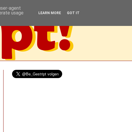
 user-agent
nerate usage
LEARN MORE
GOT IT