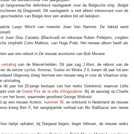
zijn langverwachte definitieve naslagwerk over de Belgische strip.
België
rschenen bij Dragonetti. Dit naslagwerk is niet alleen interessant voor de
 geschiedenis van België door een andere bril wil bekijken.
aatste
Largo Winch
van meester Jean Van Hamme. De fakkel werd
ometti.
ist Juan Diaz Canales (
Blacksad
) en tekenaar Ruben Pellejero, zorgden
sche stripheld
Corto Maltese,
van Hugo Pratt. Het nieuwe album heeft als
ten aan een reboot in
De nieuwe avonturen van Bob Morane.
e
vertaling
van de Marvel-helden. Dit jaar zag
J.Rom
, de reboot van de
an de eerste cyclus. Amoras, Suske en Wiske 2.0, kwam dit jaar tot een
ndaard Uitgeverij sloeg hiermee een nieuwe weg in voor de Vlaamse strip:
 uitstraling.
ze dit jaar het 20-jarige bestaan van hun reeks
Getekend
, waarvan Little
eepte voor de
Grand Prix de la ville d'Angoulême
. Bij de aanslag op
Charlie
 om het leven, waaronder grootheid George Wolinski.
erd op een nieuwe
Asterix,
nummer 36
, en ontstond in Nederland de nieuwe
annoo kreeg Ben X, het aangrijpende verhaal van Nic Balthazar, een nieuw
 hun hartje ophalen: bij Dargaud begon, begin februari, de nieuwe reeks