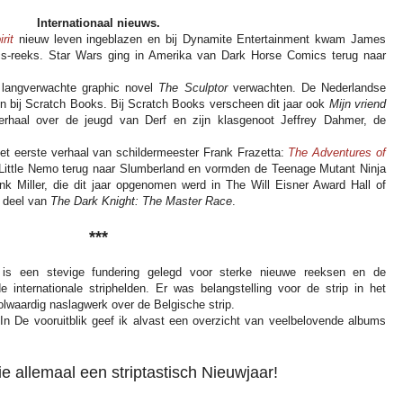
Internationaal nieuws.
rit
nieuw leven ingeblazen en bij Dynamite Entertainment kwam James
cs-reeks. Star Wars ging in Amerika van Dark Horse Comics terug naar
langverwachte graphic novel
The Sculptor
verwachten. De Nederlandse
n bij Scratch Books. Bij Scratch Books verscheen dit jaar ook
Mijn vriend
rhaal over de jeugd van Derf en zijn klasgenoot Jeffrey Dahmer, de
t eerste verhaal van schildermeester Frank Frazetta:
The Adventures of
 Little Nemo terug naar Slumberland en vormden de Teenage Mutant Ninja
 Miller, die dit jaar opgenomen werd in The Will Eisner Award Hall of
 deel van
The Dark Knight: The Master Race
.
***
 is een stevige fundering gelegd voor sterke nieuwe reeksen en de
 internationale striphelden. Er was belangstelling voor de strip in het
olwaardig naslagwerk over de Belgische strip.
r. In De vooruitblik geef ik alvast een overzicht van veelbelovende albums
lie allemaal een striptastisch Nieuwjaar!