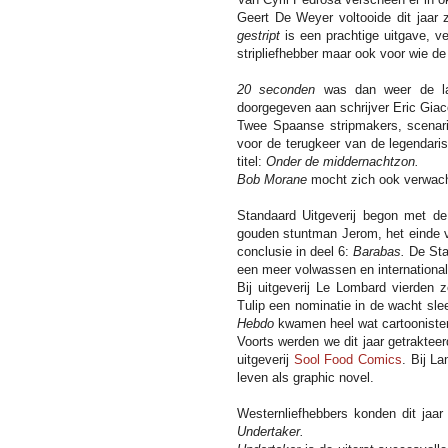
Geert De Weyer voltooide dit jaar 
gestript
is een prachtige uitgave, ve
stripliefhebber maar ook voor wie de
20 seconden
was dan weer de l
doorgegeven aan schrijver Eric Giac
Twee Spaanse stripmakers, scenar
voor de terugkeer van de legendari
titel:
Onder de middernachtzon.
Bob Morane
mocht zich ook verwach
Standaard Uitgeverij begon met d
gouden stuntman Jerom, het einde v
conclusie in deel 6:
Barabas.
De Sta
een meer volwassen en internationale
Bij uitgeverij Le Lombard vierden 
Tulip een nominatie in de wacht sl
Hebdo
kwamen heel wat cartoonisten
Voorts werden we dit jaar getrakte
uitgeverij
Sool Food Comics
. Bij L
leven als graphic novel.
Westernliefhebbers konden dit jaar
Undertaker.