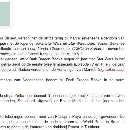
 Disney, verschijnen de strips terug bij Marvel (eveneens eigendom van
 jaar met de lopende reeks
Star Wars
en
Star Wars: Darth Vader
. Bekende
hillende reeksen:
Leia, Lando, Chewbacca, C-3PO
en
Kanan
. In november
mpire
, die zich afspeelt tussen episode VI en VII.
iet gedaan, want Dark Dragon Books begon dit jaar met Star Wars in het
getrakteerd op de eerste twee filmspecials (
Episode IV en V
) en de
Star
een eind. Nadien verschenen de vertalingen van Marvel:
Skywalker slaat
 manga van Nederlandse bodem bij Dark Dragon Books in de vorm
ale strips
Yieha
operationeel. Yieha is een gezamelijk initiatief van de twee
e Landen, Standaard Uitgeverij en Ballon Media. Is dit het jaar van het
nele tekeningen op een
muur
van Franquin, Peyo en co zijn gevonden. De
ehang behang ontdekt in de oude kantoren van World Press in Brussel.
oren te gaan in de kantoren van drukkerij Proost in Turnhout.