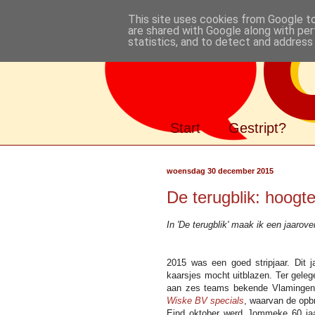
This site uses cookies from Google to 
are shared with Google along with per
statistics, and to detect and address
Gestript
Start
Gestript?
woensdag 30 december 2015
De terugblik: hoogt
In 'De terugblik' maak ik een jaarov
2015 was een goed stripjaar. Dit 
kaarsjes mocht uitblazen. Ter gele
aan zes teams bekende Vlamingen 
Wiske BV specials
, waarvan de opb
Eind oktober werd Jommeke 60 jaa