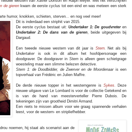
e nieuwe western van Xavier Dorison en Ralph Meyer. Met het verschijnen
n de gieren
kwam de eerste cyclus tot een eind en was meteen een sterk
arte humor, knokken, schieten, sterven... en nog veel meer!
Dit is inderdaad een striphit van 2015.
De eerste cyclus bestaat uit:
Undertaker 1: De goudvreter
en
Undertaker 2: De dans van de gieren
, beide uitgegeven bij
Dargaud.
Een tweede nieuwe western van dit jaar is
Stern
.
Net als bij
Undertaker
is ook in dit album het hoofdpersonage een
doodgraver. De doodgraver in
Stern
is alleen geen schietgrage
woesteling maar een slimme belezen detective.
Stern 1: de Doodbidder, de Zwerver en de Moordenaar
is een
topverhaal van Frédéric en Julien Maffre.
De derde nieuwe topper in het westerngenre is
Sykes
. Deze
nieuwe uitgave van Le Lombard is voor de collectie Getekend en
is van de hand van meesterverteller Pierre Dubois. De
tekeningen zijn van grootheid Dimitri Armand.
Een niets te missen album voor wie graag spannende verhalen
leest, voor de western- en stripliefhebber.
rou noemen, hij staat als scenarist aan de