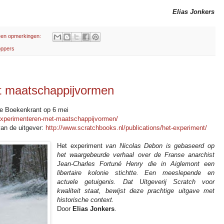
Elias Jonkers
en opmerkingen:
oppers
t maatschappijvormen
 De Boekenkrant op 6 mei
experimenteren-met-maatschappijvormen/
van de uitgever:
http://www.scratchbooks.nl/publications/het-experiment/
Het experiment
van Nicolas Debon is gebaseerd op
het waargebeurde verhaal over de Franse anarchist
Jean-Charles Fortuné Henry die in Aiglemont een
libertaire kolonie stichtte. Een meeslepende en
actuele getuigenis. Dat Uitgeverij Scratch voor
kwaliteit staat, bewijst deze prachtige uitgave met
historische context.
Door
Elias Jonkers
.