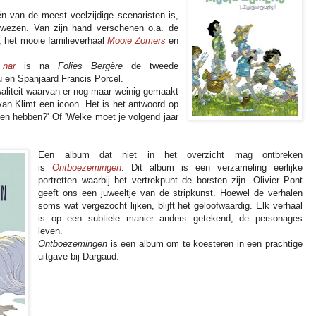
én van de meest veelzijdige scenaristen is,
ewezen. Van zijn hand verschenen o.a. de
, het mooie familieverhaal
Mooie Zomers
en
nar
is na
Folies Bergère
de tweede
 en Spanjaard Francis Porcel.
aliteit waarvan er nog maar weinig gemaakt
van Klimt een icoon. Het is het antwoord op
ezen hebben?' Of 'Welke moet je volgend jaar
Een album dat niet in het overzicht mag ontbreken
is
Ontboezemingen
. Dit album is een verzameling eerlijke
portretten waarbij het vertrekpunt de borsten zijn. Olivier Pont
geeft ons een juweeltje van de stripkunst. Hoewel de verhalen
soms wat vergezocht lijken, blijft het geloofwaardig. Elk verhaal
is op een subtiele manier anders getekend, de personages
leven.
Ontboezemingen
is een album om te koesteren in een prachtige
uitgave bij Dargaud.