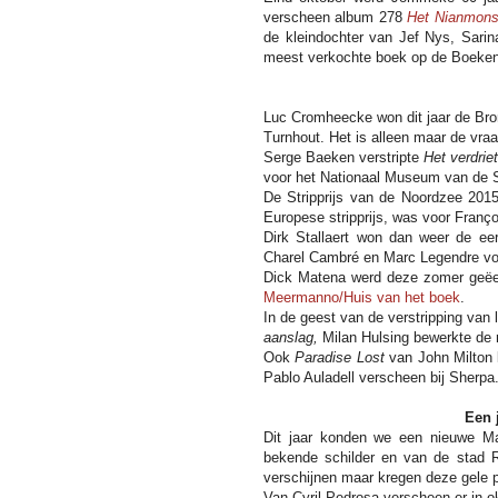
verscheen album 278
Het Nianmons
de kleindochter van Jef Nys, Sar
meest verkochte boek op de Boeken
Luc Cromheecke won dit jaar de Bron
Turnhout. Het is alleen maar de vraa
Serge Baeken verstripte
Het verdrie
voor het Nationaal Museum van de S
De Stripprijs van de Noordzee 201
Europese stripprijs, was voor Franço
Dirk Stallaert won dan weer de ee
Charel Cambré en Marc Legendre v
Dick Matena werd deze zomer geëer
Meermanno/Huis van het boek
.
In de geest van de verstripping van 
aanslag,
Milan Hulsing bewerkte de 
Ook
Paradise Lost
van John Milton 
Pablo Auladell verscheen bij Sherpa
Een 
Dit jaar konden we een nieuwe M
bekende schilder en van de stad 
verschijnen maar kregen deze gele 
Van Cyril Pedrosa verscheen er in 