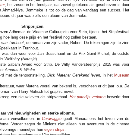
ter
, het zesde in het feestjaar, dat zowel getekend als geschreven is door
ina Ahmad-Nys. Jommeke is tot op de dag van vandaag een succes. Het
beurs dit jaar was zelfs een album van Jommeke.
Stripprijzen.
zen Adhemar, de Vlaamse Cultuurprijs voor Strip, tijdens het Stripfestival
g hoe lang deze prijs en het festival nog zullen bestaan.
t van Turnhout
, de roman van zijn vader, Robert. De tekeningen zijn te zien
peelkaart in Turnhout.
5 was dan weer voor Jan Bosschaert en de Prix Saint-Michel, de oudste
is Walthéry (
Natasja
).
rste Sabam Award voor Strip. De Willy Vandersteenprijs 2015 was voor
oor
Amoras 5: Wiske
.
d met de tentoonstelling,
Dick Matena: Getekend leven
, in het
Museum
literatuur, waar Matena vooral van bekend is, verscheen er dit jaar o.a.
De
roman van Harry Mulisch tot graphic novel.
kreeg een nieuw leven als stripverhaal.
Het paradijs verloren
bewerkt door
.
jaar vol nieuwigheden en sterke albums.
anara verwelkomen: in
Caravaggio
geeft Manara ons het leven van de
Rome. Verder zagen de Minions niet alleen hun avonturen in de cinema
pilvormige mannetjes hun
eigen strips
.
oktober het wondermooie
Vier jaargetijden.