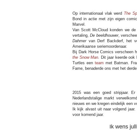
Op internationaal vlak werd
The Spi
Bond in actie met zijn eigen comi
Marvel.
Van Scott McCloud konden we de 
vertaling,
De beeldhouwer
, verschee
Dahmer
van Derf Backderf, het ve
Amerikaanse seriemoordenaar.
Bij Dark Horse Comics verscheen he
the Snow Man
.
Dit jaar keerde ook
Turtles een
team
met Batman. Frank
Fame, benaderde ons met het derde
2015 was een goed stripjaar. Er
Nederlandstalige markt verwelkomde
nieuws en we kregen eindelijk een v
Ik kijk alvast uit naar volgend jaa
voor komend jaar.
Ik wens jul