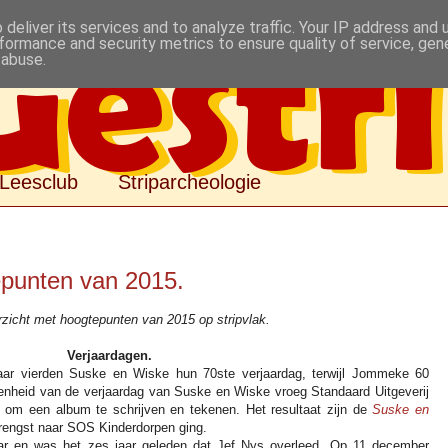
deliver its services and to analyze traffic. Your IP address and
formance and security metrics to ensure quality of service, ge
 abuse.
Leesclub
Striparcheologie
epunten van 2015.
erzicht met hoogtepunten van 2015 op stripvlak.
Verjaardagen.
jaar vierden Suske en Wiske hun 70ste verjaardag, terwijl Jommeke 60
genheid van de verjaardag van Suske en Wiske vroeg Standaard Uitgeverij
om een album te schrijven en tekenen. Het resultaat zijn de
Suske en
rengst naar SOS Kinderdorpen ging.
r en was het zes jaar geleden dat Jef Nys overleed. Op 11 december