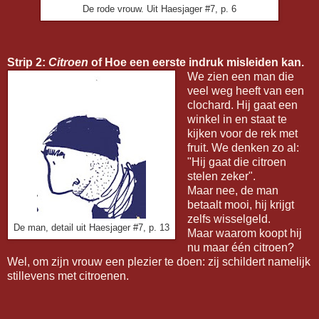
De rode vrouw. Uit Haesjager #7, p. 6
Strip 2:
Citroen
of Hoe een eerste indruk misleiden kan.
We zien een man die
veel weg heeft van een
clochard. Hij gaat een
winkel in en staat te
kijken voor de rek met
fruit. We denken zo al:
"Hij gaat die citroen
stelen zeker".
Maar nee, de man
betaalt mooi, hij krijgt
zelfs wisselgeld.
De man, detail uit Haesjager #7, p. 13
Maar waarom koopt hij
nu maar één citroen?
Wel, om zijn vrouw een plezier te doen: zij schildert namelijk
stillevens met citroenen.