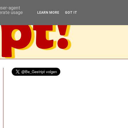
 user-agent
nerate usage
LEARN MORE
GOT IT