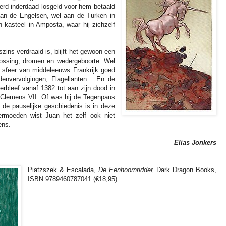
erd inderdaad losgeld voor hem betaald
aan de Engelsen, wel aan de Turken in
n kasteel in Amposta, waar hij zichzelf
zins verdraaid is, blijft het gewoon een
erlossing, dromen en wedergeboorte. Wel
 sfeer van middeleeuws Frankrijk goed
envervolgingen, Flagellanten... En de
rbleef vanaf 1382 tot aan zijn dood in
 Clemens VII. Of was hij de Tegenpaus
de pauselijke geschiedenis is in deze
ermoeden wist Juan het zelf ook niet
ens.
Elias Jonkers
Piatzszek & Escalada,
De Eenhoornridder,
Dark Dragon Books,
ISBN 9789460787041 (€18,95)