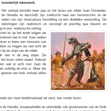
meesterlijk tekenwerk.
Het verhaal bestrijkt twee jaar uit het leven van ridder Juan Fernández
de Heredia en beschrijft zijn zoektocht naar een hersenschim en de
reden van zijn miraculeuze herstelling na een dodelijke verwonding. De
tekeningen zijn realistisch en verzorgd en prachtig qua kleuren en
ing in een realistische setting.
snel en op het einde krijgen we
vernemen wat er met Juan nadien
jver er beter een miniserie van
ant nu krijgen we niet echt de
 bij de strijd van de ridder.
ruk niet in de weg staan:
De
 het lezen zeker waard. Gebruik
ten wat er echt met Juan de
et volledig de mist in. Maar dat
e gewoon een leuk verhaal willen
edia (en meer beeldmateriaal wil zien), kan verder lezen:
n de Heredia, hospitaalridder en uiteindelijk ook grootmeester van de Orde