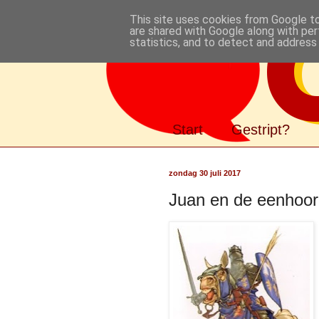
This site uses cookies from Google to 
are shared with Google along with per
statistics, and to detect and address
Gestript
Start
Gestript?
zondag 30 juli 2017
Juan en de eenhoo