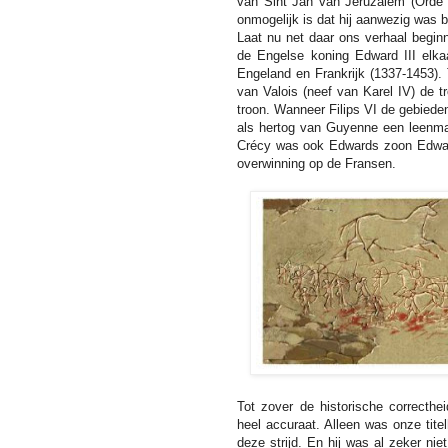
van Sint Jan van Jeruzalem (Orde v
onmogelijk is dat hij aanwezig was bi
Laat nu net daar ons verhaal beginn
de Engelse koning Edward III elka
Engeland en Frankrijk (1337-1453). 
van Valois (neef van Karel IV) de
troon. Wanneer Filips VI de gebieden
als hertog van Guyenne een leenman
Crécy was ook Edwards zoon Edwar
overwinning op de Fransen.
Tot zover de historische correcthei
heel accuraat. Alleen was onze tite
deze strijd. En hij was al zeker n