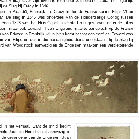
an Malta). Over zijn leven is toch heel wat bekend, zodat het eigenlijk
j de Slag bij Crécy in 1346.
en: in Picardië, Frankrijk. Te Crécy treffen de Franse koning Filips VI en
ar. De slag in 1346 was onderdeel van de Honderdjarige Oorlog tussen
Tegen 1328 was het Huis Capet in rechte lijn uitgestorven en erfde Filips
 troon, maar ook Edward III van Engeland maakte aanspraak op de Franse
 van Edward in Frankrijk wil inlijven komt het tot een conflict. Edward was
 van Filips en dus in die hoedanigheid diens onderdaan. Bij de Slag bij
d van Woodstock aanwezig en de Engelsen maakten een verpletterende
d in het verhaal, want de strijd begint
lheld Juan de Heredia niet aanwezig bij
iet de gevangene van de Engelsen. Juan