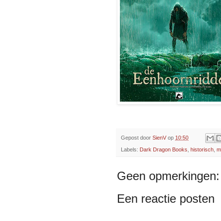
Gepost door
SienV
op
10:50
Labels:
Dark Dragon Books
,
historisch
,
m
Geen opmerkingen:
Een reactie posten