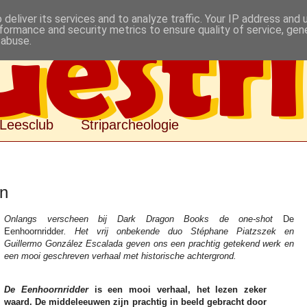
deliver its services and to analyze traffic. Your IP address and
formance and security metrics to ensure quality of service, ge
 abuse.
Leesclub
Striparcheologie
rn
Onlangs verscheen bij Dark Dragon Books de one-shot
De
Eenhoornridder
. Het vrij onbekende duo Stéphane Piatzszek en
Guillermo González Escalada geven ons een prachtig getekend werk en
een mooi geschreven verhaal met historische achtergrond.
De Eenhoornridder
is een mooi verhaal, het lezen zeker
waard. De middeleeuwen zijn prachtig in beeld gebracht door