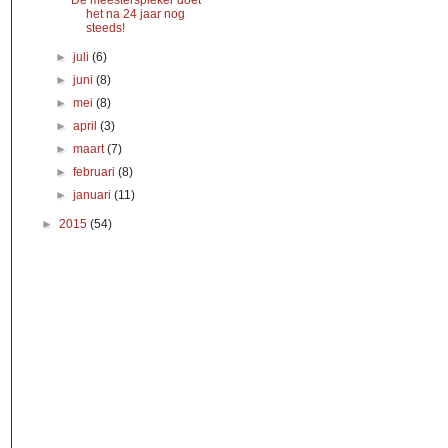
De meesterspieker doet
het na 24 jaar nog
steeds!
►
juli
(6)
►
juni
(8)
►
mei
(8)
►
april
(3)
►
maart
(7)
►
februari
(8)
►
januari
(11)
►
2015
(54)