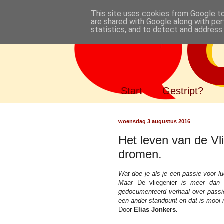
This site uses cookies from Google to 
are shared with Google along with per
statistics, and to detect and address
Gestript
Start
Gestript?
woensdag 3 augustus 2016
Het leven van de Vl
dromen.
Wat doe je als je een passie voor l
Maar
De vliegenier
is meer dan ee
gedocumenteerd verhaal over pass
een ander standpunt en dat is moo
Door
Elias Jonkers.