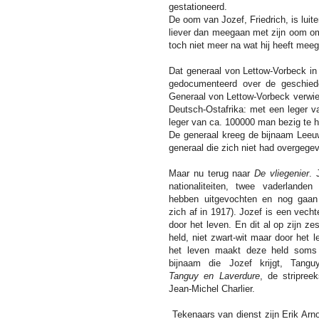
gestationeerd.
De oom van Jozef, Friedrich, is luit
liever dan meegaan met zijn oom om 
toch niet meer na wat hij heeft me
Dat generaal von Lettow-Vorbeck in
gedocumenteerd over de geschiede
Generaal von Lettow-Vorbeck verwierf
Deutsch-Ostafrika: met een leger va
leger van ca. 100000 man bezig te 
De generaal kreeg de bijnaam Leeuw
generaal die zich niet had overgege
Maar nu terug naar
De vliegenier
. 
nationaliteiten, twee vaderlande
hebben uitgevochten en nog gaan 
zich af in 1917). Jozef is een vecht
door het leven. En dit al op zijn ze
held, niet zwart-wit maar door het
het leven maakt deze held soms
bijnaam die Jozef krijgt, Tanguy-
Tanguy en Laverdure
, de stripre
Jean-Michel Charlier.
Tekenaars van dienst zijn Erik Arno