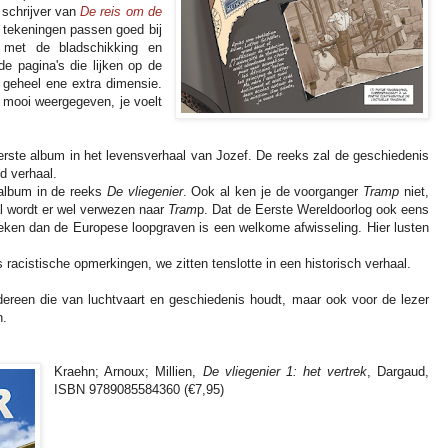
 schrijver van
De reis om de
e tekeningen passen goed bij
 met de bladschikking en
e pagina's die lijken op de
 geheel ene extra dimensie.
 mooi weergegeven, je voelt
erste album in het levensverhaal van Jozef. De reeks zal de geschiedenis
nd verhaal.
album in de reeks
De vliegenier
. Ook al ken je de voorganger
Tramp
niet,
al wordt er wel verwezen naar
Tram
p. Dat de Eerste Wereldoorlog ook eens
keken dan de Europese loopgraven is een welkome afwisseling. Hier lusten
 racistische opmerkingen, we zitten tenslotte in een historisch verhaal.
dereen die van luchtvaart en geschiedenis houdt, maar ook voor de lezer
n.
Kraehn; Arnoux; Millien,
De vliegenier 1: het vertrek
, Dargaud,
ISBN 9789085584360 (
€
7,95)