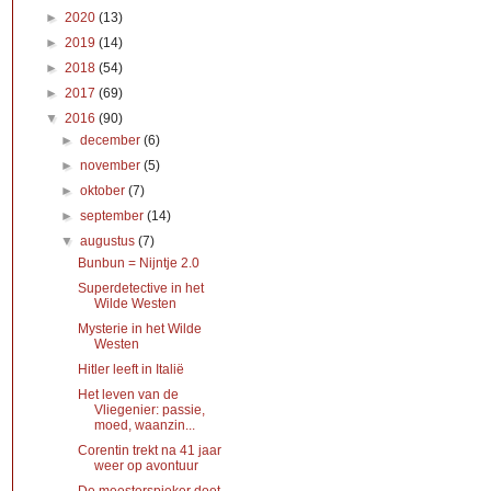
►
2020
(13)
►
2019
(14)
►
2018
(54)
►
2017
(69)
▼
2016
(90)
►
december
(6)
►
november
(5)
►
oktober
(7)
►
september
(14)
▼
augustus
(7)
Bunbun = Nijntje 2.0
Superdetective in het
Wilde Westen
Mysterie in het Wilde
Westen
Hitler leeft in Italië
Het leven van de
Vliegenier: passie,
moed, waanzin...
Corentin trekt na 41 jaar
weer op avontuur