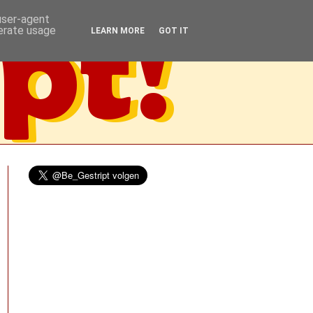
 user-agent
nerate usage
LEARN MORE
GOT IT