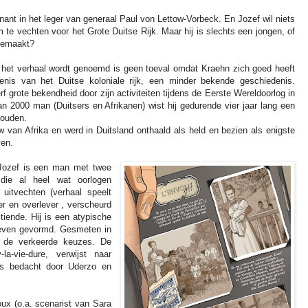
enant in het leger van generaal Paul von Lettow-Vorbeck. En Jozef wil niets
te vechten voor het Grote Duitse Rijk. Maar hij is slechts een jongen, of
egemaakt?
 het verhaal wordt genoemd is geen toeval omdat Kraehn zich goed heeft
nis van het Duitse koloniale rijk, een minder bekende geschiedenis.
 grote bekendheid door zijn activiteiten tijdens de Eerste Wereldoorlog in
n 2000 man (Duitsers en Afrikanen) wist hij gedurende vier jaar lang een
houden.
 van Afrika en werd in Duitsland onthaald als held en bezien als enigste
ven.
Jozef is een man met twee
n die al heel wat oorlogen
uitvechten (verhaal speelt
er en overlever , verscheurd
stiende. Hij is een atypische
 leven gevormd. Gesmeten in
 de verkeerde keuzes. De
la-vie-dure, verwijst naar
eks bedacht door Uderzo en
ux (o.a. scenarist van Sara