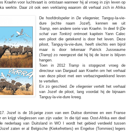
s Kraehn voor luchtvaart is ontstaan wanneer hij al vroeg in zijn leven op
rika werkte. Daar zit ook een verklaring waarom dit verhaal zich in Afrika
De hoofdrolspeler in
De vliegenier,
Tanguy-la-vie-
dure (echte naam Jozef), kennen we uit
Tramp,
een andere serie van Kraehn. In deel 9 (
De
schat van Tonkin)
ontmoet kapitein Yann Calec
een piloot die getekend is door het leven. Deze
piloot, Tanguy-la-vie-dure, heeft slechts een bijrol
maar is door tekenaar Patrick Jusseaume
(
Tramp)
zo neergezet dat hij bij de lezer is blijven
hangen.
Toen in 2012
Tramp
is stopgezet vroeg de
directeur van Dargaud aan Kraehn om het verhaal
van deze piloot met een verbazingwekkend leven
te vertellen.
En zo geschied
. De vliegenier
vertelt het verhaal
van Jozef de piloot, lang voordat hij de bijnaam
Tanguy-la-vie-dure kreeg.
917. Jozef is de 16-jarige zoon van een Duitse dominee en een Franse
en krijgt vlieglessen van zijn vader. In die tijd was Oost-Afrika een deel
 de nederlaag van Duitsland in WO I wordt het gebied verdeeld tussen
 Jozef zaten er al Belgische (Kiekefretters) en Engelse (Tommies) legers