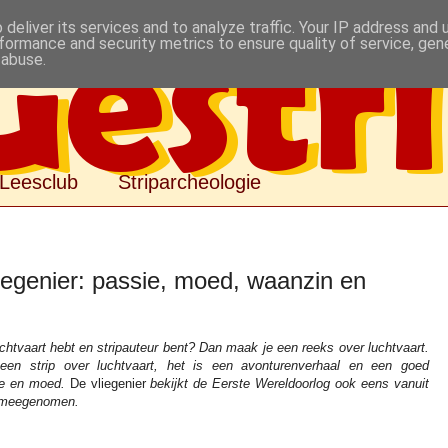
deliver its services and to analyze traffic. Your IP address and
formance and security metrics to ensure quality of service, ge
 abuse.
Leesclub
Striparcheologie
iegenier: passie, moed, waanzin en
uchtvaart hebt en stripauteur bent? Dan maak je een reeks over luchtvaart.
n strip over luchtvaart, het is een avonturenverhaal en een goed
ie en moed.
De vliegenier
bekijkt de Eerste Wereldoorlog ook eens vanuit
i meegenomen.