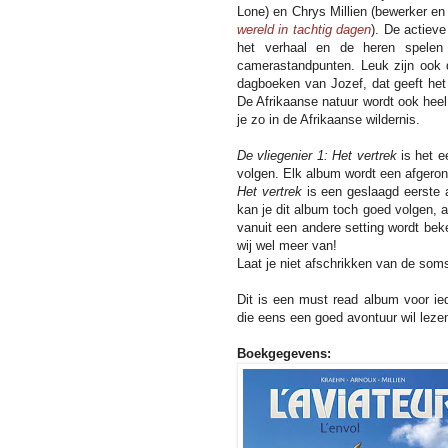
Lone) en Chrys Millien (bewerker en
wereld in tachtig dagen
). De actiev
het verhaal en de heren spelen
camerastandpunten. Leuk zijn ook d
dagboeken van Jozef, dat geeft het
De Afrikaanse natuur wordt ook heel
je zo in de Afrikaanse wildernis.
De vliegenier 1: Het vertrek
is het e
volgen. Elk album wordt een afgero
Het vertrek
is een geslaagd eerste 
kan je dit album toch goed volgen, 
vanuit een andere setting wordt be
wij wel meer van!
Laat je niet afschrikken van de soms
Dit is een must read album voor ie
die eens een goed avontuur wil leze
Boekgegevens: