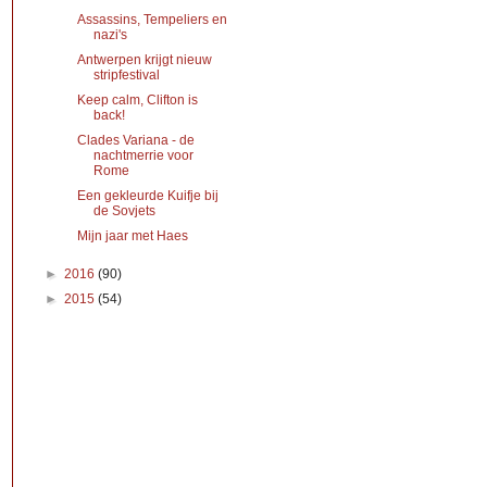
Assassins, Tempeliers en
nazi's
Antwerpen krijgt nieuw
stripfestival
Keep calm, Clifton is
back!
Clades Variana - de
nachtmerrie voor
Rome
Een gekleurde Kuifje bij
de Sovjets
Mijn jaar met Haes
►
2016
(90)
►
2015
(54)