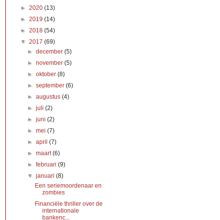
►
2020
(13)
►
2019
(14)
►
2018
(54)
▼
2017
(69)
►
december
(5)
►
november
(5)
►
oktober
(8)
►
september
(6)
►
augustus
(4)
►
juli
(2)
►
juni
(2)
►
mei
(7)
►
april
(7)
►
maart
(6)
►
februari
(9)
▼
januari
(8)
Een seriemoordenaar en
zombies
Financiële thriller over de
internationale
bankenc...