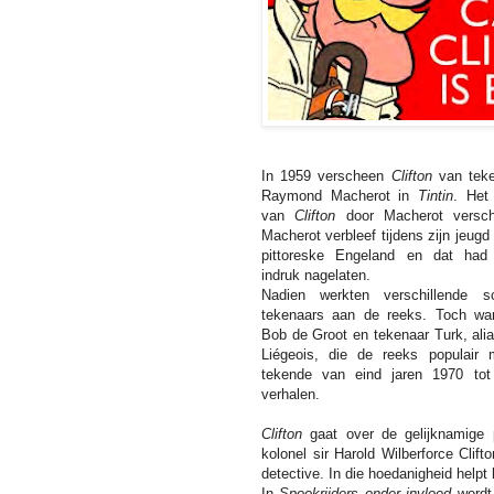
In 1959 verscheen
Clifton
van teke
Raymond Macherot in
Tintin
. Het
van
Clifton
door Macherot versch
Macherot verbleef tijdens zijn jeugd 
pittoreske Engeland en dat had 
indruk nagelaten.
Nadien werkten verschillende s
tekenaars aan de reeks. Toch war
Bob de Groot en tekenaar Turk, alia
Liégeois, die de reeks populair 
tekende van eind jaren 1970 t
verhalen.
Clifton
gaat over de gelijknamige p
kolonel sir Harold Wilberforce Clif
detective. In die hoedanigheid helpt
In
Spookrijders onder invloed
wordt 