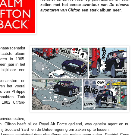
zetten met het eerste avontuur van
De nieuwe
avonturen van Clifton
een sterk album neer.
naar/scenarist
 laatste album
een in 1965.
één jaar in het
blijkbaar een
cenaristen en
en het vooral
s van Philippe
maakten. Turk
ot 1982
Clifton
-
rivédetective,
ton. Clifton heeft bij de Royal Air Force gediend, was geheim agent en nu
 hij Scotland Yard en de Britse regering om zaken op te lossen.
Londen geteisterd door chauffeurs die rechts gaan rijden. Rechts! Good