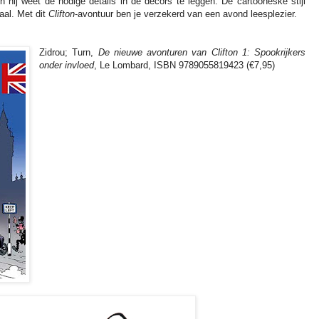
en hij weet de nodige details in de decors te leggen. De cartooneske stijl
aal. Met dit
Clifton
-avontuur ben je verzekerd van een avond leesplezier.
Zidrou; Turn,
De nieuwe avonturen van Clifton 1: Spookrijkers
onder invloed
, Le Lombard, ISBN 9789055819423 (€7,95)