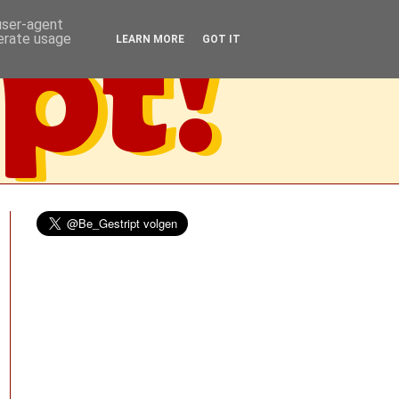
 user-agent
nerate usage
LEARN MORE
GOT IT