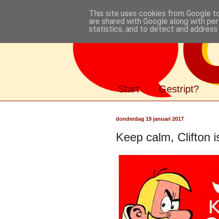
This site uses cookies from Google to 
are shared with Google along with per
statistics, and to detect and address
Gestript
Start
Gestript?
donderdag 19 januari 2017
Keep calm, Clifton i