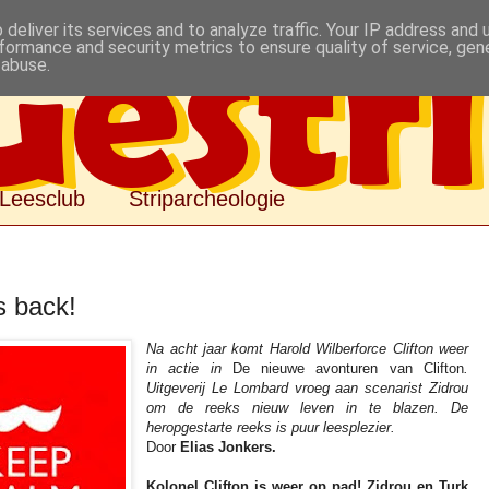
deliver its services and to analyze traffic. Your IP address and
formance and security metrics to ensure quality of service, ge
 abuse.
Leesclub
Striparcheologie
s back!
Na acht jaar komt Harold Wilberforce Clifton weer
in actie in
De nieuwe avonturen van Clifton
.
Uitgeverij Le Lombard vroeg aan scenarist Zidrou
om de reeks nieuw leven in te blazen. De
heropgestarte reeks is puur leesplezier.
Door
Elias Jonkers.
Kolonel Clifton is weer op pad! Zidrou en Turk