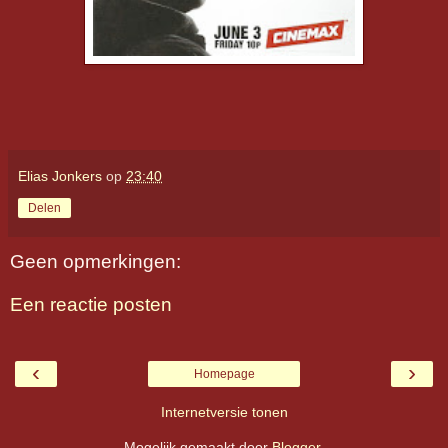
Elias Jonkers
op
23:40
Delen
Geen opmerkingen:
Een reactie posten
‹
›
Homepage
Internetversie tonen
Mogelijk gemaakt door
Blogger
.