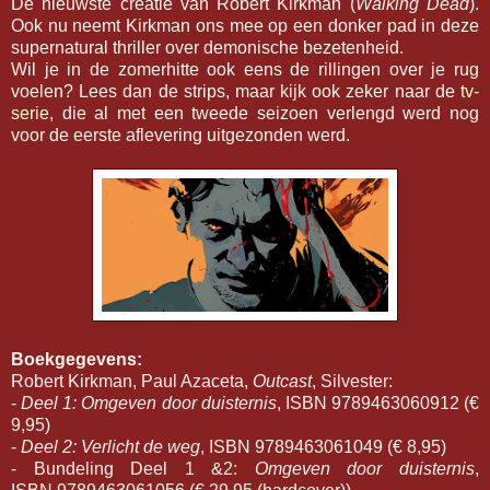
De nieuwste creatie van Robert Kirkman (
Walking Dead
).
Ook nu neemt Kirkman ons mee op een donker pad in deze
supernatural thriller over demonische bezetenheid.
Wil je in de zomerhitte ook eens de rillingen over je rug
voelen? Lees dan de strips, maar kijk ook zeker naar de
tv-
serie
, die al met een tweede seizoen verlengd werd nog
voor de eerste aflevering uitgezonden werd.
Boekgegevens:
Robert Kirkman, Paul Azaceta,
Outcast
, Silvester:
-
Deel 1: Omgeven door duisternis
, ISBN 9789463060912 (€
9,95)
-
Deel 2: Verlicht de weg
, ISBN 9789463061049 (€ 8,95)
- Bundeling Deel 1 &2:
Omgeven door duisternis
,