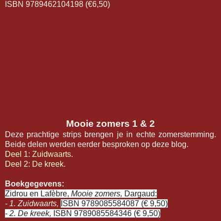
ISBN 9789462104198 (€6,50)
Mooie zomers 1 & 2
Deze prachtige strips brengen je in echte zomerstemming.
Beide delen werden eerder besproken op deze blog.
Deel 1: Zuidwaarts
.
Deel 2: De kreek
.
Boekgegevens:
Zidrou en Lafèbre,
Mooie zomers,
Dargaud:
- 1. Zuidwaarts,
ISBN 9789085584087 (€ 9,50)
- 2. De kreek,
ISBN 9789085584346 (€ 9,50)