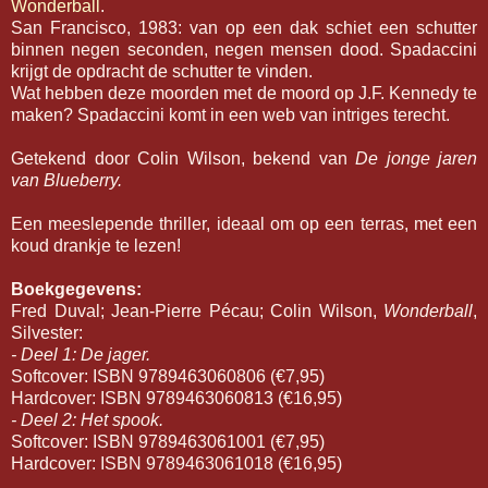
Wonderball
.
San Francisco, 1983: van op een dak schiet een schutter
binnen negen seconden, negen mensen dood. Spadaccini
krijgt de opdracht de schutter te vinden.
Wat hebben deze moorden met de moord op J.F. Kennedy te
maken? Spadaccini komt in een web van intriges terecht.
Getekend door Colin Wilson, bekend van
De jonge jaren
van Blueberry.
Een meeslepende thriller, ideaal om op een terras, met een
koud drankje te lezen!
Boekgegevens:
Fred Duval; Jean-Pierre Pécau; Colin Wilson,
Wonderball
,
Silvester:
- Deel 1: De jager.
Softcover: ISBN 9789463060806 (€7,95)
Hardcover: ISBN 9789463060813 (€16,95)
- Deel 2: Het spook.
Softcover: ISBN 9789463061001 (€7,95)
Hardcover: ISBN 9789463061018 (€16,95)